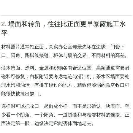
不要只问“哪一种地面最好”。先问谁在这里走，什么会落到地
上，保洁用什么设备，坏了一平方米能否只修一平方米。
2. 墙面和转角，往往比正面更早暴露施工水
平
材料照片通常拍正面，真实办公室却最先坏在边缘：门套下
口、阳角、踢脚线接缝、柜体与墙的交界、不同材料的高差。
薄木饰面、涂料、金属和织物各有合适位置。高频通道需要耐
碰和可修复；白板附近要考虑笔迹与清洁剂；茶水区墙面要处
理水汽和油污；有推车经过的地方，精致但脆弱的悬空收口可
能很快被撞出缺口。
选样时可以把收口一起做成小样，而不是只确认一块表面。至
少看一个阴角、一个阳角、一道拼缝和与相邻材料的连接。正