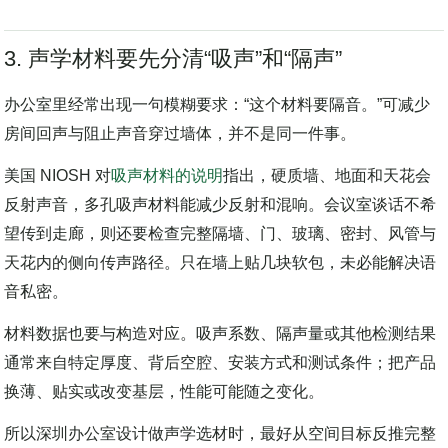
面决定第一眼，边缘决定它能否体面地老去。
3. 声学材料要先分清“吸声”和“隔声”
办公室里经常出现一句模糊要求：“这个材料要隔音。”可减少
房间回声与阻止声音穿过墙体，并不是同一件事。
美国 NIOSH 对
吸声材料的说明
指出，硬质墙、地面和天花会
反射声音，多孔吸声材料能减少反射和混响。会议室谈话不希
望传到走廊，则还要检查完整隔墙、门、玻璃、密封、风管与
天花内的侧向传声路径。只在墙上贴几块软包，未必能解决语
音私密。
材料数据也要与构造对应。吸声系数、隔声量或其他检测结果
通常来自特定厚度、背后空腔、安装方式和测试条件；把产品
换薄、贴实或改变基层，性能可能随之变化。