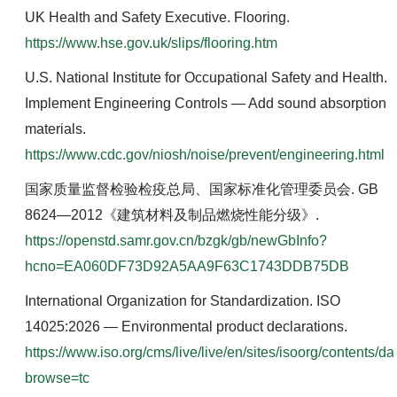
business/levels/quick-introduction-levels_en
UK Health and Safety Executive.
Flooring
.
https://www.hse.gov.uk/slips/flooring.htm
U.S. National Institute for Occupational Safety and Health.
Implement Engineering Controls — Add sound absorption
materials
.
https://www.cdc.gov/niosh/noise/prevent/engineering.html
国家质量监督检验检疫总局、国家标准化管理委员会. GB
8624—2012《建筑材料及制品燃烧性能分级》.
https://openstd.samr.gov.cn/bzgk/gb/newGbInfo?
hcno=EA060DF73D92A5AA9F63C1743DDB75DB
International Organization for Standardization.
ISO
14025:2026 — Environmental product declarations
.
https://www.iso.org/cms/live/live/en/sites/isoorg/contents/