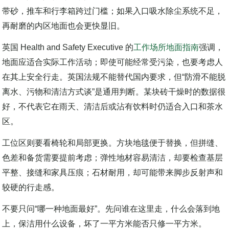
办公室入口是材料最早接受现实检验的地方。雨伞带水、鞋底
带砂，推车和行李箱跨过门槛；如果入口吸水除尘系统不足，
再耐磨的内区地面也会更快显旧。
英国 Health and Safety Executive 的
工作场所地面指南
强调，
地面应适合实际工作活动；即使可能经常受污染，也要考虑人
在其上安全行走。英国法规不能替代国内要求，但“防滑不能脱
离水、污物和清洁方式谈”是通用判断。某块砖干燥时的数据很
好，不代表它在雨天、清洁后或沾有饮料时仍适合入口和茶水
区。
工位区则要看椅轮和局部更换。方块地毯便于替换，但拼缝、
色差和备货需要提前考虑；弹性地材容易清洁，却要检查基层
平整、接缝和家具压痕；石材耐用，却可能带来脚步反射声和
较硬的行走感。