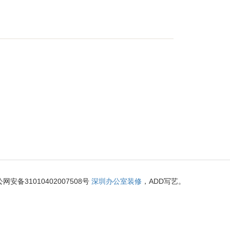
4008555号-4
沪公网安备31010402007508号
深圳办公室装修
，ADD写